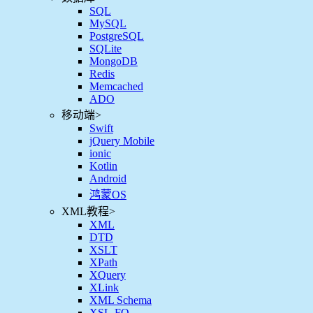
SQL
MySQL
PostgreSQL
SQLite
MongoDB
Redis
Memcached
ADO
移动端
>
Swift
jQuery Mobile
ionic
Kotlin
Android
鸿蒙OS
XML教程
>
XML
DTD
XSLT
XPath
XQuery
XLink
XML Schema
XSL-FO