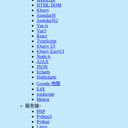
HTML DOM
jQuery
AngularJS
AngularJS2
Vue.js
Vue3
React
TypeScript
jQuery UI
jQuery EasyUI
Node.js
AJAX
JSON
Echarts
Highcharts
Google 地图
E4X
wmlscript
Meteor
服务端
>
PHP
Python3
Python
Linux