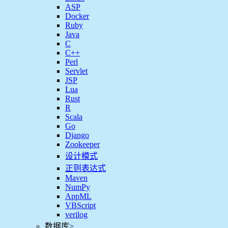
ASP
Docker
Ruby
Java
C
C++
Perl
Servlet
JSP
Lua
Rust
R
Scala
Go
Django
Zookeeper
设计模式
正则表达式
Maven
NumPy
AppML
VBScript
verilog
数据库
>