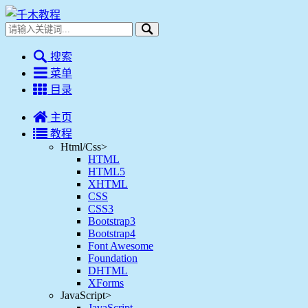
搜索
菜单
目录
主页
教程
Html/Css
>
HTML
HTML5
XHTML
CSS
CSS3
Bootstrap3
Bootstrap4
Font Awesome
Foundation
DHTML
XForms
JavaScript
>
JavaScript