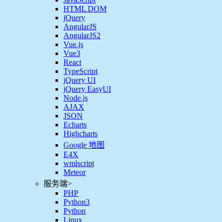
HTML DOM
jQuery
AngularJS
AngularJS2
Vue.js
Vue3
React
TypeScript
jQuery UI
jQuery EasyUI
Node.js
AJAX
JSON
Echarts
Highcharts
Google 地图
E4X
wmlscript
Meteor
服务端
>
PHP
Python3
Python
Linux