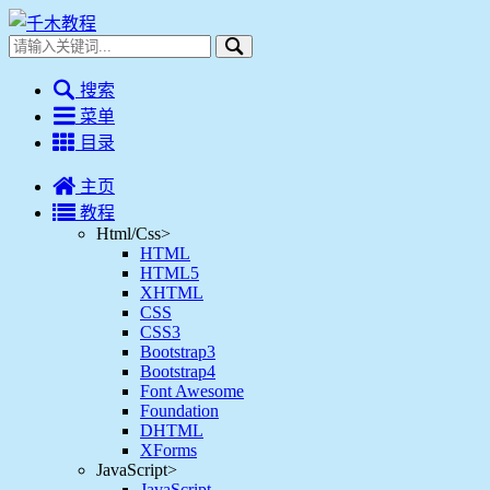
搜索
菜单
目录
主页
教程
Html/Css
>
HTML
HTML5
XHTML
CSS
CSS3
Bootstrap3
Bootstrap4
Font Awesome
Foundation
DHTML
XForms
JavaScript
>
JavaScript