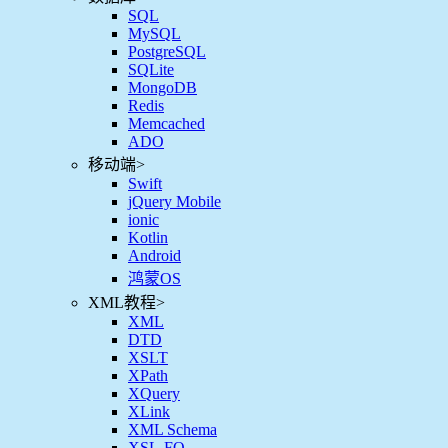
SQL
MySQL
PostgreSQL
SQLite
MongoDB
Redis
Memcached
ADO
移动端
>
Swift
jQuery Mobile
ionic
Kotlin
Android
鸿蒙OS
XML教程
>
XML
DTD
XSLT
XPath
XQuery
XLink
XML Schema
XSL-FO