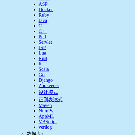
ASP
Docker
Ruby
Java
C
C++
Perl
Servlet
JSP
Lua
Rust
R
Scala
Go
Django
Zookeeper
设计模式
正则表达式
Maven
NumPy
AppML
VBScript
verilog
数据库
>