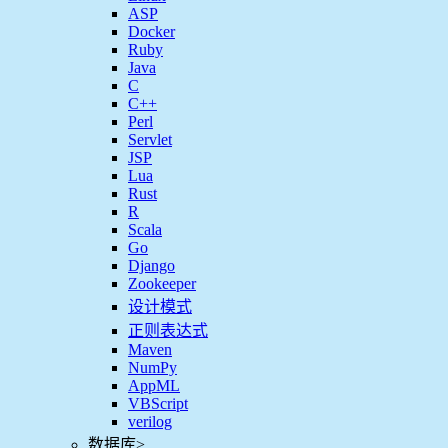
ASP
Docker
Ruby
Java
C
C++
Perl
Servlet
JSP
Lua
Rust
R
Scala
Go
Django
Zookeeper
设计模式
正则表达式
Maven
NumPy
AppML
VBScript
verilog
数据库
>