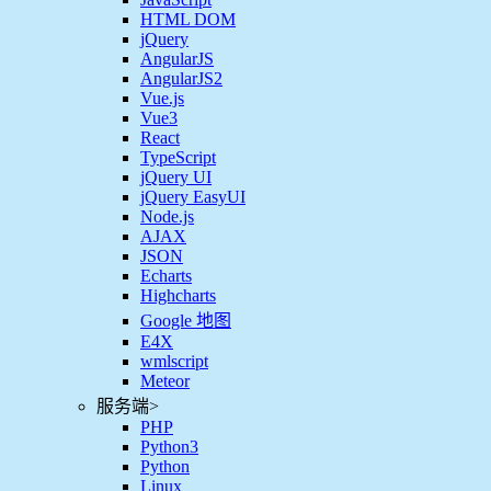
HTML DOM
jQuery
AngularJS
AngularJS2
Vue.js
Vue3
React
TypeScript
jQuery UI
jQuery EasyUI
Node.js
AJAX
JSON
Echarts
Highcharts
Google 地图
E4X
wmlscript
Meteor
服务端
>
PHP
Python3
Python
Linux