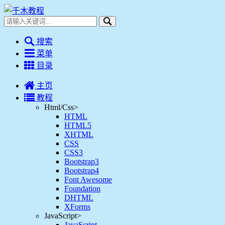
搜索
菜单
目录
主页
教程
Html/Css
>
HTML
HTML5
XHTML
CSS
CSS3
Bootstrap3
Bootstrap4
Font Awesome
Foundation
DHTML
XForms
JavaScript
>
JavaScript