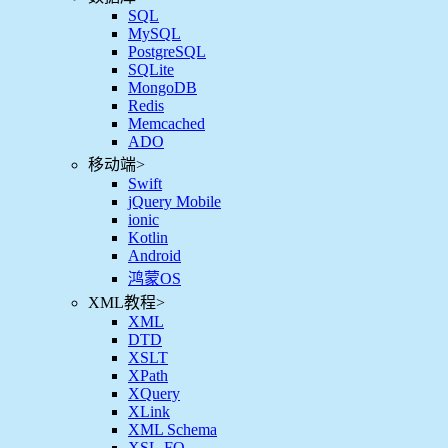
SQL
MySQL
PostgreSQL
SQLite
MongoDB
Redis
Memcached
ADO
移动端
>
Swift
jQuery Mobile
ionic
Kotlin
Android
鸿蒙OS
XML教程
>
XML
DTD
XSLT
XPath
XQuery
XLink
XML Schema
XSL-FO